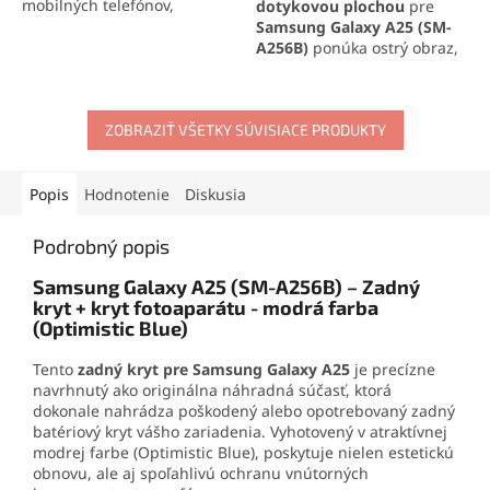
mobilných telefónov,
dotykovou plochou
pre
elektroniky a jemných
Samsung Galaxy A25 (SM-
materiálov. Vytvára pevný,
A256B)
ponúka ostrý obraz,
no pružný spoj, ktorý
citlivé ovládanie a
odoláva otrasom, vode aj
jednoduchú montáž.
oderu. Vďaka presnej
Vyrobený v
AAA+ kvalite
, s
aplikačnej špičke sa
ZOBRAZIŤ VŠETKY SÚVISIACE PRODUKTY
minimálnym rozdielom
jednoducho nanáša aj na
oproti originálu. Ideálne
drobné súčiastky.
riešenie pre výmenu
displeja za dostupnú cenu.
Popis
Hodnotenie
Diskusia
Kvalita Incell pre Samsung
Galaxy A25 (SM-A256B)
Podrobný popis
nepodporuje automatickú
reguláciu jasu.
Samsung Galaxy A25 (SM-A256B) – Zadný
kryt + kryt fotoaparátu - modrá farba
(Optimistic Blue)
Tento
zadný kryt pre Samsung Galaxy A25
je precízne
navrhnutý ako originálna náhradná súčasť, ktorá
dokonale nahrádza poškodený alebo opotrebovaný zadný
batériový kryt vášho zariadenia. Vyhotovený v atraktívnej
modrej farbe (Optimistic Blue), poskytuje nielen estetickú
obnovu, ale aj spoľahlivú ochranu vnútorných