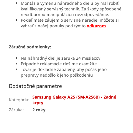
Montáž a výmenu náhradného dielu by mal robiť
kvalifikovaný servisný technik. Za škody spôsobené
neodbornou manipuláciou nezodpovedáme.
Pokiaľ máte záujem o servisné náradie, môžete si
vybrať z našej ponuky pod týmto
odkazom
Záručné podmienky:
Na náhradný diel je záruka 24 mesiacov
Prípadné reklamácie riešime okamžite
Tovar je dôkladne zabalený, aby počas jeho
prepravy nedošlo k jeho poškodeniu
Dodatočné parametre
Samsung Galaxy A25 (SM-A256B) - Zadné
Kategória
:
kryty
Záruka
:
2 roky
Z