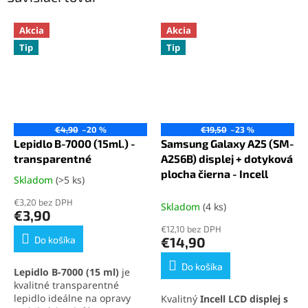
Akcia
Akcia
Tip
Tip
€4,90
–20 %
€19,50
–23 %
Lepidlo B-7000 (15ml.) -
Samsung Galaxy A25 (SM-
transparentné
A256B) displej + dotyková
plocha čierna - Incell
Skladom
(>5 ks)
Priemerné
hodnotenie
€3,20 bez DPH
Skladom
(4 ks)
produktu
€3,90
je
€12,10 bez DPH
5,0
Do košíka
€14,90
z
5
Do košíka
Lepidlo B-7000 (15 ml)
je
hviezdičiek.
kvalitné transparentné
lepidlo ideálne na opravy
Kvalitný
Incell LCD displej s