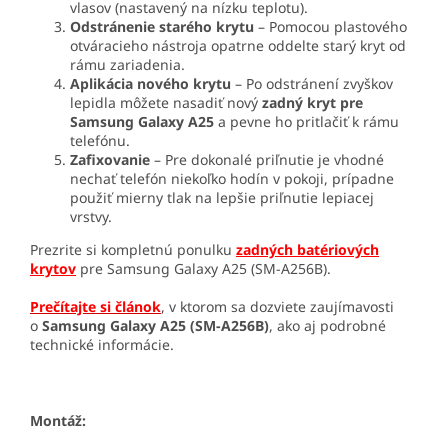
vlasov (nastavený na nízku teplotu).
Odstránenie starého krytu
– Pomocou plastového
otváracieho nástroja opatrne oddelte starý kryt od
rámu zariadenia.
Aplikácia nového krytu
– Po odstránení zvyškov
lepidla môžete nasadiť nový
zadný kryt pre
Samsung Galaxy A25
a pevne ho pritlačiť k rámu
telefónu.
Zafixovanie
– Pre dokonalé priľnutie je vhodné
nechať telefón niekoľko hodín v pokoji, prípadne
použiť mierny tlak na lepšie priľnutie lepiacej
vrstvy.
Prezrite si kompletnú ponulku
zadných batériových
krytov
pre Samsung Galaxy A25 (SM-A256B).
Prečítajte si článok
, v ktorom sa dozviete zaujímavosti
o
Samsung Galaxy A25 (SM-A256B)
, ako aj podrobné
technické informácie.
Montáž: