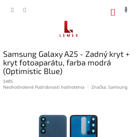
Prejsť
na
NÁKUP
obsah
KOŠÍK
Samsung Galaxy A25 - Zadný kryt +
kryt fotoaparátu, farba modrá
(Optimistic Blue)
5485
Priemerné
Neohodnotené
Podrobnosti hodnotenia
Značka:
Samsung
hodnotenie
produktu
je
0,0
z
5
hviezdičiek.