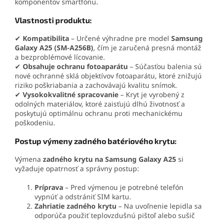
komponentov smartfónu.
Vlastnosti produktu:
✔
Kompatibilita
– Určené výhradne pre model
Samsung
Galaxy A25
(SM-A256B)
, čím je zaručená presná montáž
a bezproblémové lícovanie.
✔
Obsahuje ochranu fotoaparátu
– Súčasťou balenia sú
nové ochranné sklá objektívov fotoaparátu, ktoré znižujú
riziko poškriabania a zachovávajú kvalitu snímok.
✔
Vysokokvalitné spracovanie
– Kryt je vyrobený z
odolných materiálov, ktoré zaisťujú dlhú životnosť a
poskytujú optimálnu ochranu proti mechanickému
poškodeniu.
Postup výmeny zadného batériového krytu:
Výmena
zadného krytu na Samsung Galaxy A25
si
vyžaduje opatrnosť a správny postup:
Príprava
– Pred výmenou je potrebné telefón
vypnúť a odstrániť SIM kartu.
Zahriatie zadného krytu
– Na uvoľnenie lepidla sa
odporúča použiť teplovzdušnú pištoľ alebo sušič