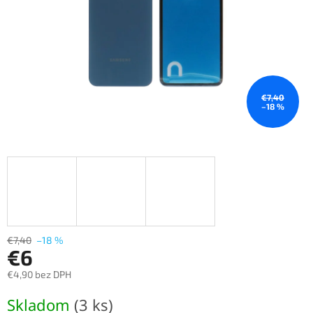
€7,40
–18 %
€7,40
–18 %
€6
€4,90 bez DPH
Jednotková
Skladom
(3 ks)
cena: