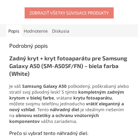
telefónov. Vyniká
vysokou
materiálov. Vytvára pevný,
pevnosťou, pružnosťou a
no pružný spoj, ktorý
odolnosťou
voči vode a
odoláva otrasom, vode aj
ZOBRAZIŤ VŠETKY SÚVISIACE PRODUKTY
mechanickému namáhaniu.
oderu. Vďaka presnej
Vďaka
presnej aplikácii
je
aplikačnej špičke sa
ideálne aj pre detailné a
jednoducho nanáša aj na
Popis
Hodnotenie
Diskusia
precízne práce.
drobné súčiastky.
Podrobný popis
Zadný kryt + kryt fotoaparátu pre Samsung
Galaxy A50 (SM-A505F/FN) – biela farba
(White)
Je váš
Samsung Galaxy A50
poškodený, poškrabaný alebo
stratil svoj pôvodný lesk? S týmto
kompletným zadným
krytom v bielej farbe
, vrátane
krytu fotoaparátu
,
môžete svojmu telefónu jednoducho
vrátiť elegantný a
nový vzhľad
. Tento
náhradný diel
je ideálnym riešením
na
obnovu estetiky a ochranu vnútorných
komponentov
vášho zariadenia.
Prečo si vybrať tento náhradný diel: