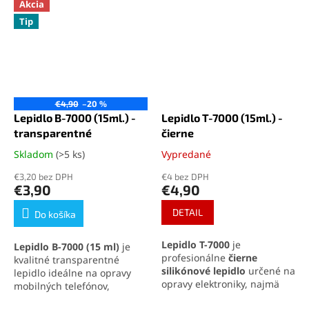
Akcia
Tip
€4,90
–20 %
Lepidlo B-7000 (15ml.) -
Lepidlo T-7000 (15ml.) -
transparentné
čierne
Skladom
(>5 ks)
Vypredané
Priemerné
Priemerné
hodnotenie
hodnotenie
€3,20 bez DPH
€4 bez DPH
produktu
produktu
€3,90
€4,90
je
je
5,0
5,0
DETAIL
Do košíka
z
z
5
5
Lepidlo T-7000
je
Lepidlo B-7000 (15 ml)
je
hviezdičiek.
hviezdičiek.
profesionálne
čierne
kvalitné transparentné
silikónové lepidlo
určené na
lepidlo ideálne na opravy
opravy elektroniky, najmä
mobilných telefónov,
displejov a krytov mobilných
elektroniky a jemných