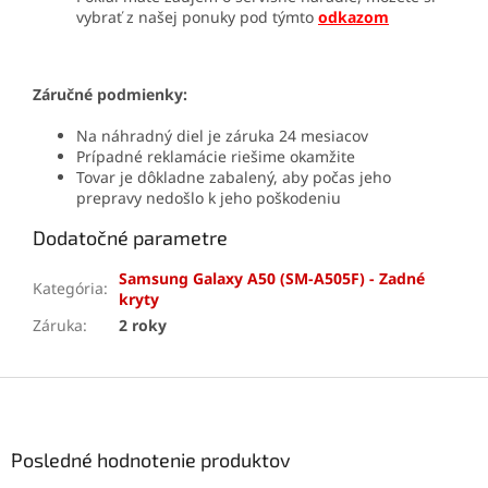
vybrať z našej ponuky pod týmto
odkazom
Záručné podmienky:
Na náhradný diel je záruka 24 mesiacov
Prípadné reklamácie riešime okamžite
Tovar je dôkladne zabalený, aby počas jeho
prepravy nedošlo k jeho poškodeniu
Dodatočné parametre
Samsung Galaxy A50 (SM-A505F) - Zadné
Kategória
:
kryty
Záruka
:
2 roky
Z
á
p
ä
Posledné hodnotenie produktov
t