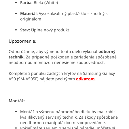
Farba:
Biela (White)
Materiál:
Vysokokvalitný plast/sklo – zhodný s
originálom
Stav:
Úplne nový produkt
Upozornenie:
Odporúčame, aby výmenu tohto dielu vykonal
odborný
technik
. Za prípadné poškodenie zariadenia spôsobené
neodbornou montážou nenesieme zodpovednosť.
Kompletnú ponuku zadných krytov na Samsung Galaxy
A50 (SM-A505F) nájdete pod týmto
odkazom
.
Montáž:
Montáž a výmenu náhradného dielu by mal robiť
kvalifikovaný servisný technik. Za škody spôsobené
neodbornou manipuláciou nezodpovedáme.
Pokiaľ máte záujem o servisné náradie, môžete si