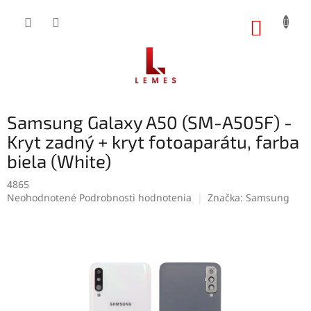
Prejsť
na
NÁKUP
obsah
KOŠÍK
Samsung Galaxy A50 (SM-A505F) -
Kryt zadný + kryt fotoaparátu, farba
biela (White)
4865
Priemerné
Neohodnotené
Podrobnosti hodnotenia
Značka:
Samsung
hodnotenie
produktu
je
0,0
z
5
hviezdičiek.