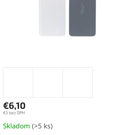
€6,10
€5 bez DPH
Jednotková
Skladom
(>5 ks)
cena: