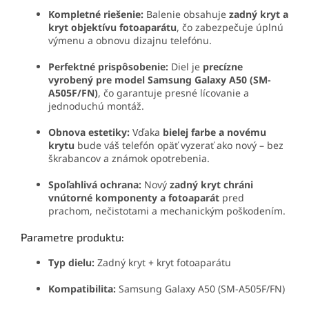
Kompletné riešenie:
Balenie obsahuje
zadný kryt a
kryt objektívu fotoaparátu
, čo zabezpečuje úplnú
výmenu a obnovu dizajnu telefónu.
Perfektné prispôsobenie:
Diel je
precízne
vyrobený pre model Samsung Galaxy A50 (SM-
A505F/FN)
, čo garantuje presné lícovanie a
jednoduchú montáž.
Obnova estetiky:
Vďaka
bielej farbe a novému
krytu
bude váš telefón opäť vyzerať ako nový – bez
škrabancov a známok opotrebenia.
Spoľahlivá ochrana:
Nový
zadný kryt chráni
vnútorné komponenty a fotoaparát
pred
prachom, nečistotami a mechanickým poškodením.
Parametre produktu:
Typ dielu:
Zadný kryt + kryt fotoaparátu
Kompatibilita:
Samsung Galaxy A50 (SM-A505F/FN)