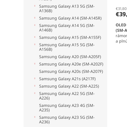
hodno
Samsung Galaxy A13 5G (SM-
produ
€31,80
A136B)
€39
je
Samsung Galaxy A14 (SM-A145R)
5,0
OLED 
z
Samsung Galaxy A14 5G (SM-
A146B)
(SM-A
5
rámom
hviezd
Samsung Galaxy A15 (SM-A155F)
a pln
Samsung Galaxy A15 5G (SM-
Vďak
A156B)
autom
Samsung Galaxy A20 (SM-A205F)
plynu
použí
Samsung Galaxy A20e (SM-A202F)
spoľa
Samsung Galaxy A20s (SM-A207F)
disple
Samsung Galaxy A21s (A217F)
Samsung Galaxy A22 (SM-A225)
Samsung Galaxy A22 5G (SM-
A226)
Samsung Galaxy A23 4G (SM-
A235)
Samsung Galaxy A23 5G (SM-
A236)