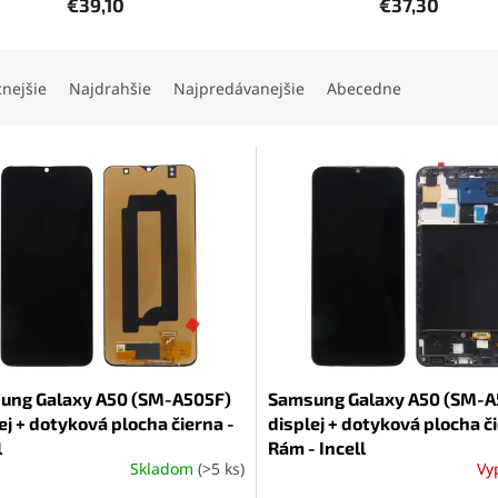
€39,10
€37,30
cnejšie
Najdrahšie
Najpredávanejšie
Abecedne
ung Galaxy A50 (SM-A505F)
Samsung Galaxy A50 (SM-A
ej + dotyková plocha čierna -
displej + dotyková plocha č
l
Rám - Incell
Skladom
(>5 ks)
Vy
erné
Priemerné
tenie
hodnotenie