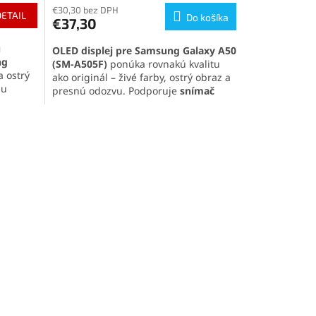
produktu
€30,30 bez DPH
DETAIL
Do košíka
€37,30
je
5,0
u
OLED displej pre Samsung Galaxy A50
z
ng
(SM-A505F)
ponúka rovnakú kvalitu
5
 ostrý
ako originál – živé farby, ostrý obraz a
hviezdičiek.
lu
presnú odozvu. Podporuje
snímač
odtlačkov prstov a automatickú
chú
reguláciu jasu
. Ideálna voľba na
 úprav.
rýchlu a spoľahlivú výmenu
poškodeného displeja
.
a
.
laxy
 snímač
ispleji.