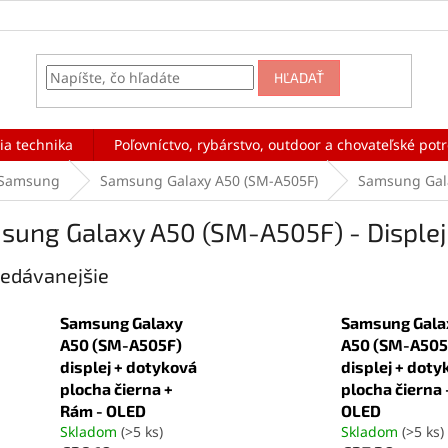
HĽADAŤ
ia technika
Poľovníctvo, rybárstvo, outdoor a chovateľské pot
Samsung
Samsung Galaxy A50 (SM-A505F)
Samsung Gala
sung Galaxy A50 (SM-A505F) - Disple
edávanejšie
Samsung Galaxy
Samsung Gala
A50 (SM-A505F)
A50 (SM-A505
displej + dotyková
displej + doty
plocha čierna +
plocha čierna 
Rám - OLED
OLED
Skladom
(>5 ks)
Skladom
(>5 ks)