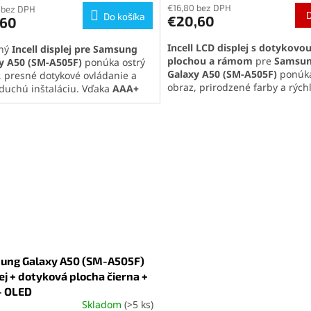
€16,80 bez DPH
ktu
 bez DPH
produktu
Do košíka
€20,60
,60
je
5,0
Incell LCD displej s dotykovo
tný
Incell displej pre Samsung
z
plochou a rámom
pre
Samsu
y A50 (SM-A505F)
ponúka ostrý
5
Galaxy A50 (SM-A505F)
ponúka
, presné dotykové ovládanie a
ičiek.
hviezdičiek.
obraz, prirodzené farby a rých
duchú inštaláciu. Vďaka
AAA+
odozvu. Vďaka precíznemu
te LCD panelu
poskytuje
spracovaniu zaručuje jednodu
dzené farby a spoľahlivý výkon.
inštaláciu bez nutnosti ďalších
ne riešenie na
opravu alebo
Ideálna voľba na
opravu alebo
u poškodeného displeja
za
výmenu poškodeného displej
mnú cenu.
Kvalita Incell pre Samsung Ga
ta Incell pre Samsung Galaxy
A50 (SM-A505F) nepodporuje
SM-A505F) nepodporuje
automatickú reguláciu jasu a
atickú reguláciu jasu a snímač
odtlačku prstu zabudovaný v d
čku prstu zabudovaný v displeji.
ung Galaxy A50 (SM-A505F)
ej + dotyková plocha čierna +
- OLED
Skladom
(>5 ks)
erné