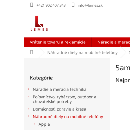
Prejsť
+421 902 407 343
info@lemes.sk
na
obsah
Vrátenie tovaru a reklamácie
Náradie a merac
Domov
Náhradné diely na mobilné telefóny
B
Sam
o
Preskočiť
č
Kategórie
kategórie
Najpr
n
ý
Náradie a meracia technika
p
Poľovníctvo, rybárstvo, outdoor a
a
chovateľské potreby
n
Domácnosť, zdravie a krása
e
Náhradné diely na mobilné telefóny
l
Apple