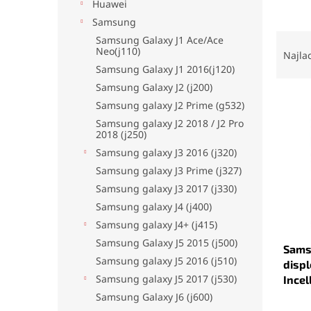
Huawei
Samsung
R
Samsung Galaxy J1 Ace/Ace
Neo(j110)
a
Najla
d
Samsung Galaxy J1 2016(j120)
e
Samsung Galaxy J2 (j200)
V
n
Samsung galaxy J2 Prime (g532)
ý
i
Samsung galaxy J2 2018 / J2 Pro
p
e
2018 (j250)
i
p
Samsung galaxy J3 2016 (j320)
s
r
Samsung galaxy J3 Prime (j327)
p
o
Samsung galaxy J3 2017 (j330)
r
d
o
u
Samsung galaxy J4 (j400)
d
k
Samsung galaxy J4+ (j415)
u
t
Samsung Galaxy J5 2015 (j500)
Sams
k
o
Samsung galaxy J5 2016 (j510)
displ
t
v
Samsung galaxy J5 2017 (j530)
Incel
o
Priem
v
Samsung Galaxy J6 (j600)
hodno