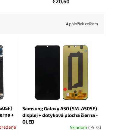
€20,60
4
položiek celkom
505F)
Samsung Galaxy A50 (SM-A505F)
ierna +
displej + dotyková plocha čierna -
OLED
predané
Skladom
(>5 ks)
Priemerné
hodnotenie