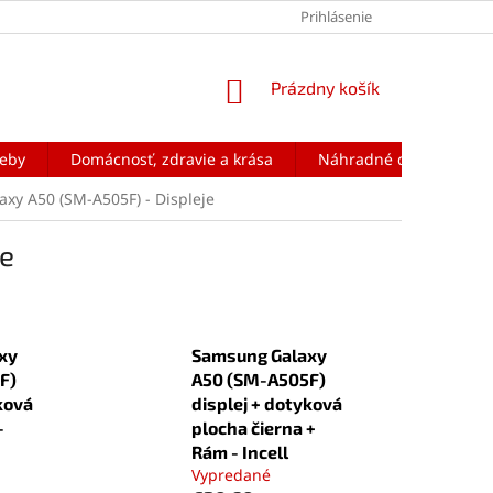
Prihlásenie
NÁKUPNÝ
Prázdny košík
KOŠÍK
reby
Domácnosť, zdravie a krása
Náhradné diely na mobi
xy A50 (SM-A505F) - Displeje
je
xy
Samsung Galaxy
F)
A50 (SM-A505F)
ková
displej + dotyková
-
plocha čierna +
Rám - Incell
Vypredané