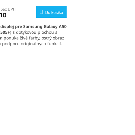
tenie
ktu
 bez DPH
Do košíka
,10
displej pre Samsung Galaxy A50
505F)
s dotykovou plochou a
 ponúka živé farby, ostrý obraz
ičiek.
ú podporu originálnych funkcií.
a
vysokej citlivosti dotyku
a
atickej regulácii jasu
zaručuje
O
lé ovládanie a komfortné
v
vanie. Ideálna voľba na
l
hlivú výmenu poškodeného
á
ja
.
d
a
c
i
e
p
r
v
k
y