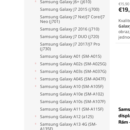
Samsung Galaxy J6+ (j610)
produ
€15,90
€19
Samsung Galaxy J7 2015 (j700)
je
4,6
Samsung Galaxy J7 Nxt/J7 Core/J7
Kvali
z
Neo (j701)
Galax
5
Samsung Galaxy J7 2016 (j710)
obraz
hviezd
Samsung Galaxy J7 DUO (j720)
jedno
kvali
Samsung Galaxy J7 2017/J7 Pro
priro
(j730)
Ideál
Samsung Galaxy A01 (SM-A015)
výmen
Samsung Galaxy A02s (SM-A025G)
rozu
Kvali
Samsung Galaxy A03s (SM-A037G)
A50 (
Samsung Galaxy A04S (SM-A047F)
autom
Samsung Galaxy A10 (SM-A105F)
odtla
Samsung Galaxy A10e (SM-A102)
Samsung Galaxy A10s (SM-A107F)
Sams
Samsung Galaxy A11 (SM-A115F)
displ
Samsung Galaxy A12 (a125)
Rám 
Samsung Galaxy A13 4G (SM-
Priem
A135F)