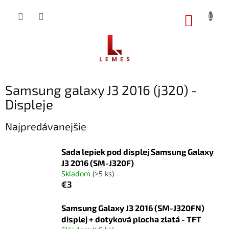
Prejsť
na
NÁKUP
obsah
KOŠÍK
Samsung galaxy J3 2016 (j320) -
Displeje
Najpredávanejšie
Sada lepiek pod displej Samsung Galaxy
J3 2016 (SM-J320F)
Skladom
(>5 ks)
€3
Samsung Galaxy J3 2016 (SM-J320FN)
displej + dotyková plocha zlatá - TFT