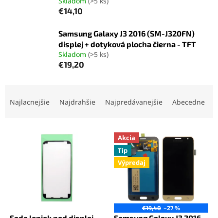
Skladom
(>5 ks)
€14,10
Samsung Galaxy J3 2016 (SM-J320FN)
displej + dotyková plocha čierna - TFT
Skladom
(>5 ks)
€19,20
R
a
Najlacnejšie
Najdrahšie
Najpredávanejšie
Abecedne
d
e
V
n
Akcia
ý
i
Tip
p
e
Výpredaj
i
p
s
r
p
o
r
d
o
u
€19,40
–27 %
Sada lepiek pod displej
Samsung Galaxy J3 2016