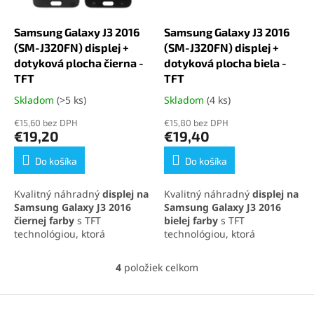
Samsung Galaxy J3 2016
Samsung Galaxy J3 2016
(SM-J320FN) displej +
(SM-J320FN) displej +
dotyková plocha čierna -
dotyková plocha biela -
TFT
TFT
Skladom
(>5 ks)
Skladom
(4 ks)
Priemerné
Priemerné
hodnotenie
hodnotenie
€15,60 bez DPH
€15,80 bez DPH
produktu
produktu
€19,20
€19,40
je
je
5,0
5,0
Do košíka
Do košíka
z
z
5
5
Kvalitný náhradný
displej na
Kvalitný náhradný
displej na
hviezdičiek.
hviezdičiek.
Samsung Galaxy J3 2016
Samsung Galaxy J3 2016
čiernej farby
s TFT
bielej farby
s TFT
technológiou, ktorá
technológiou, ktorá
poskytuje dobré
poskytuje dobré
zobrazovacie vlastnosti a
zobrazovacie vlastnosti a
4
položiek celkom
O
citlivé dotykové ovládanie.
citlivé dotykové ovládanie.
v
Kompletná sada obsahuje
Kompletná sada obsahuje
l
Z
LCD displej a dotykovú
LCD displej a dotykovú
á
plochu pre jednoduchú
plochu pre jednoduchú