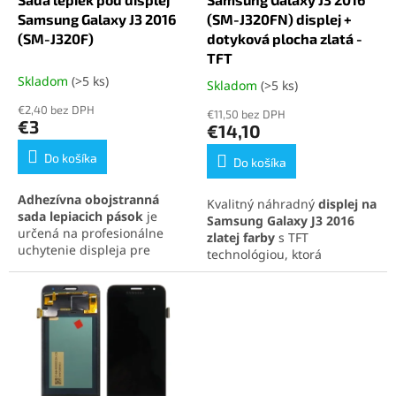
d
k
u
t
Samsung Galaxy J3 2016
(SM-J320FN) displej +
k
o
(SM-J320F)
dotyková plocha zlatá -
t
v
TFT
o
Skladom
(>5 ks)
Skladom
(>5 ks)
Priemerné
v
hodnotenie
€2,40 bez DPH
€11,50 bez DPH
produktu
€3
€14,10
je
5,0
Do košíka
Do košíka
z
5
Adhezívna obojstranná
Kvalitný náhradný
displej na
hviezdičiek.
sada lepiacich pások
je
Samsung Galaxy J3 2016
určená na profesionálne
zlatej farby
s TFT
uchytenie displeja pre
technológiou, ktorá
Samsung Galaxy J3 2016
poskytuje dobré
(SM-J320F)
. Zabezpečí pevné
zobrazovacie vlastnosti a
spojenie, ochranu proti
citlivé dotykové ovládanie.
prachu a jednoduchú
Kompletná sada obsahuje
aplikáciu vďaka presnému
LCD displej a dotykovú
tvarovaniu. Ide o kvalitný
plochu pre jednoduchú
náhradný diel, ktorý predĺži
inštaláciu.
životnosť vášho smartfónu.