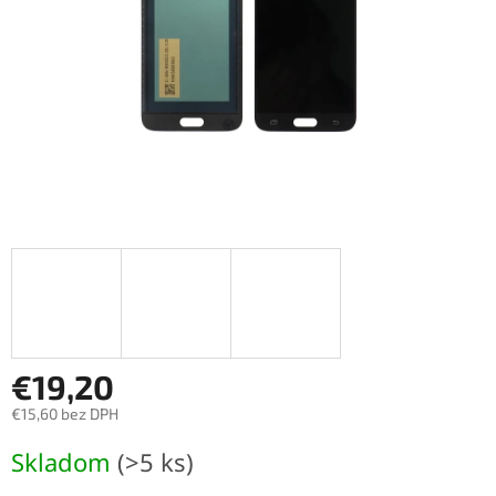
€19,20
€15,60 bez DPH
Jednotková
Skladom
(>5 ks)
cena: