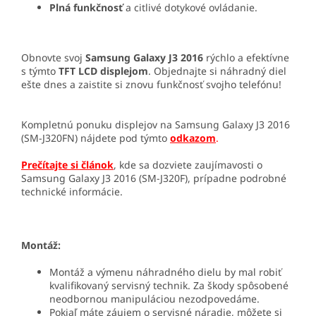
Plná funkčnosť
a citlivé dotykové ovládanie.
Obnovte svoj
Samsung Galaxy J3 2016
rýchlo a efektívne
s týmto
TFT LCD displejom
. Objednajte si náhradný diel
ešte dnes a zaistite si znovu funkčnosť svojho telefónu!
Kompletnú ponuku displejov na Samsung Galaxy J3 2016
(SM-J320FN) nájdete pod týmto
odkazom
.
Prečítajte si článok
, kde sa dozviete zaujímavosti o
Samsung Galaxy J3 2016 (SM-J320F), prípadne podrobné
technické informácie.
Montáž:
Montáž a výmenu náhradného dielu by mal robiť
kvalifikovaný servisný technik. Za škody spôsobené
neodbornou manipuláciou nezodpovedáme.
Pokiaľ máte záujem o servisné náradie, môžete si