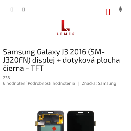
Prejsť
na
NÁKUP
obsah
KOŠÍK
Samsung Galaxy J3 2016 (SM-
J320FN) displej + dotyková plocha
čierna - TFT
238
Priemerné
6 hodnotení
Podrobnosti hodnotenia
Značka:
Samsung
hodnotenie
produktu
je
5,0
z
5
hviezdičiek.