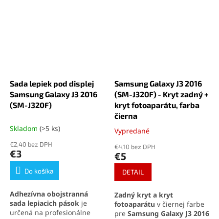
Sada lepiek pod displej
Samsung Galaxy J3 2016
Samsung Galaxy J3 2016
(SM-J320F) - Kryt zadný +
(SM-J320F)
kryt fotoaparátu, farba
čierna
Skladom
(>5 ks)
Vypredané
Priemerné
hodnotenie
€2,40 bez DPH
€4,10 bez DPH
produktu
€3
€5
je
5,0
Do košíka
DETAIL
z
5
Adhezívna obojstranná
Zadný kryt a kryt
hviezdičiek.
sada lepiacich pások
je
fotoaparátu
v čiernej farbe
určená na profesionálne
pre
Samsung Galaxy J3 2016