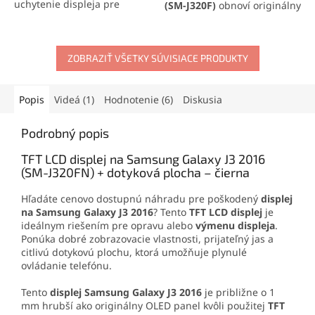
uchytenie displeja pre
(SM-J320F)
obnoví originálny
Samsung Galaxy J3 2016
dizajn vášho smartfónu.
(SM-J320F)
. Zabezpečí pevné
Spoľahlivo chráni batériu aj
spojenie, ochranu proti
šošovku fotoaparátu pred
prachu a jednoduchú
ZOBRAZIŤ VŠETKY SÚVISIACE PRODUKTY
poškodením a prachom.
aplikáciu vďaka presnému
Kvalitný náhradný diel
tvarovaniu. Ide o kvalitný
zaručuje jednoduchú
náhradný diel, ktorý predĺži
montáž a perfektnú
Popis
Videá (1)
Hodnotenie (6)
Diskusia
životnosť vášho smartfónu.
kompatibilitu.
Podrobný popis
TFT LCD displej na Samsung Galaxy J3 2016
(SM-J320FN) + dotyková plocha – čierna
Hľadáte cenovo dostupnú náhradu pre poškodený
displej
na Samsung Galaxy J3 2016
? Tento
TFT LCD displej
je
ideálnym riešením pre opravu alebo
výmenu displeja
.
Ponúka dobré zobrazovacie vlastnosti, prijateľný jas a
citlivú dotykovú plochu, ktorá umožňuje plynulé
ovládanie telefónu.
Tento
displej Samsung Galaxy J3 2016
je približne o 1
mm hrubší ako originálny OLED panel kvôli použitej
TFT