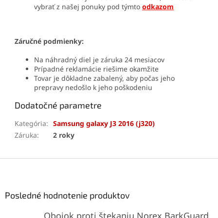
vybrať z našej ponuky pod týmto
odkazom
Záručné podmienky:
Na náhradný diel je záruka 24 mesiacov
Prípadné reklamácie riešime okamžite
Tovar je dôkladne zabalený, aby počas jeho
prepravy nedošlo k jeho poškodeniu
Dodatočné parametre
Kategória
:
Samsung galaxy J3 2016 (j320)
Záruka
:
2 roky
Z
á
p
ä
Posledné hodnotenie produktov
t
Obojok proti štekaniu Norex BarkGuard
i