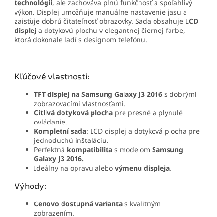
technológii
, ale zachováva plnú funkčnosť a spoľahlivý
výkon. Displej umožňuje manuálne nastavenie jasu a
zaisťuje dobrú čitateľnosť obrazovky.
Sada obsahuje
LCD
displej
a dotykovú plochu v elegantnej čiernej farbe,
ktorá dokonale ladí s designom telefónu.
Kľúčové vlastnosti:
TFT displej na Samsung Galaxy J3 2016
s dobrými
zobrazovacími vlastnosťami.
Citlivá dotyková plocha
pre presné a plynulé
ovládanie.
Kompletní sada
: LCD displej a dotyková plocha pre
jednoduchú inštaláciu.
Perfektná
kompatibilita
s modelom
Samsung
Galaxy J3 2016.
Ideálny na opravu alebo
výmenu displeja
.
Výhody:
Cenovo dostupná varianta
s kvalitným
zobrazením.