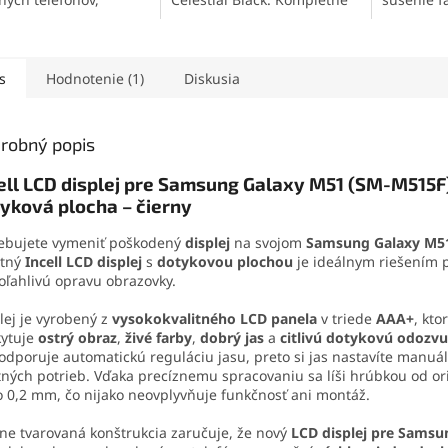
roniky a jemných
riešenie pre obnovu
techniky.
iálov. Vytvára pevný,
vzhľadu a ochranu
kompaktn
užný spoj, ktorý
zariadenia.
rýchlemu 
va otrasom, vode aj
pripraven
s
Hodnotenie (1)
Diskusia
. Vďaka presnej
vhodná p
čnej špičke sa
majstrov, 
ducho nanáša aj na
umelcov.
robný popis
é súčiastky.
ell LCD displej pre Samsung Galaxy M51 (SM-M515F
yková plocha – čierny
ebujete vymeniť poškodený
displej
na svojom
Samsung Galaxy M5
itný
Incell LCD displej
s
dotykovou plochou
je ideálnym riešením p
oľahlivú opravu obrazovky.
lej je vyrobený z
vysokokvalitného LCD panela
v triede
AAA+
, kto
kytuje
ostrý obraz
,
živé farby
,
dobrý jas
a
citlivú dotykovú odozvu
dporuje automatickú reguláciu jasu, preto si jas nastavíte manuá
tných potrieb. Vďaka precíznemu spracovaniu sa líši hrúbkou od or
o 0,2 mm, čo nijako neovplyvňuje funkčnosť ani montáž.
ne tvarovaná konštrukcia zaručuje, že nový
LCD displej pre Samsu