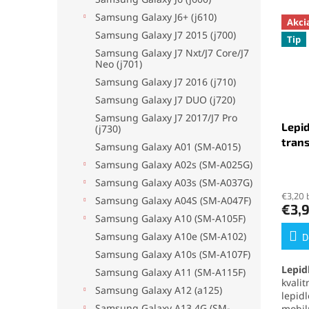
Samsung Galaxy J6+ (j610)
Akci
Samsung Galaxy J7 2015 (j700)
Tip
Samsung Galaxy J7 Nxt/J7 Core/J7
Neo (j701)
Samsung Galaxy J7 2016 (j710)
Samsung Galaxy J7 DUO (j720)
Samsung Galaxy J7 2017/J7 Pro
Lepid
(j730)
tran
Samsung Galaxy A01 (SM-A015)
Samsung Galaxy A02s (SM-A025G)
Priem
Samsung Galaxy A03s (SM-A037G)
hodno
€3,20 
produ
Samsung Galaxy A04S (SM-A047F)
€3,
je
Samsung Galaxy A10 (SM-A105F)
5,0
Samsung Galaxy A10e (SM-A102)
z
D
5
Samsung Galaxy A10s (SM-A107F)
hviezd
Lepid
Samsung Galaxy A11 (SM-A115F)
kvali
Samsung Galaxy A12 (a125)
lepid
Samsung Galaxy A13 4G (SM-
mobil