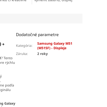
 Vďaka
alebo iné súčasti svojho
ému prevedeniu a
mobilného telefónu
.
ohrevu je vždy
Obsahuje skrutkovače,
á na použitie. Je
otváracie nástroje, prísavku
re domácich
aj vyberač SIM karty. Vďaka
technikov aj
tejto sade zvládnete
demontáž mobilu aj v
Dodatočné parametre
domácich podmienkach.
) +
Samsung Galaxy M51
Kategória
:
(M515F) - Displeje
Záruka
:
2 roky
1
? Tento
re rýchlu
rý
.
lne podľa
iginálu
ng Galaxy