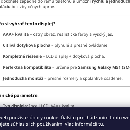
dokonale zapadne do rámu telefónu a umožní
rýchlu a jednoduc
aláciu
bez zbytočných úprav.
o si vybrať tento displej?
AAA+ kvalita
– ostrý obraz, realistické farby a vysoký jas.
Citlivá dotyková plocha
– plynulé a presné ovládanie.
Kompletné riešenie
– LCD displej + dotyková plocha.
Perfektná kompatibilita
– určené pre
Samsung Galaxy M51 (SM
Jednoduchá montáž
– presné rozmery a spoľahlivé osadenie.
hnické parametre:
Typ displeja:
Incell LCD, AAA+ kvalita
Kompatibilita:
Samsung Galaxy M51 (SM-M515F)
web používa súbory cookie. Ďalším prechádzaním tohto w
ujete súhlas s ich používaním. Viac informácií
tu
.
Farba:
Čierna