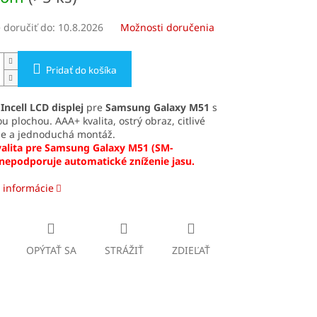
doručiť do:
10.8.2026
Možnosti doručenia
Pridať do košíka
ý
Incell LCD displej
pre
Samsung Galaxy M51
s
u plochou. AAA+ kvalita, ostrý obraz, citlivé
ie a jednoduchá montáž.
kvalita pre Samsung Galaxy M51 (SM-
nepodporuje automatické zníženie jasu.
 informácie
OPÝTAŤ SA
STRÁŽIŤ
ZDIEĽAŤ