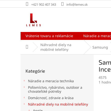
Prejsť
+421 902 407 343
info@lemes.sk
na
obsah
Vrátenie tovaru a reklamácie
Náradie a merac
Náhradné diely na
Domov
Samsung
mobilné telefóny
B
Sams
o
Preskočiť
č
Ince
Kategórie
kategórie
n
4575
ý
Náradie a meracia technika
Prieme
1 hodn
p
hodnot
Poľovníctvo, rybárstvo, outdoor a
a
chovateľské potreby
produk
n
je
Domácnosť, zdravie a krása
e
5,0
Náhradné diely na mobilné telefóny
l
z
5
Apple