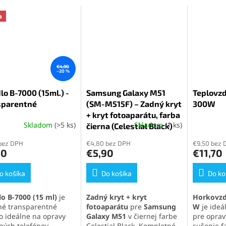
a
€4,90
–20 %
lo B-7000 (15ml.) -
Samsung Galaxy M51
Teplovzd
sparentné
(SM-M515F) – Zadný kryt
300W
+ kryt fotoaparátu, farba
Skladom
(>5 ks)
Skladom
(1 ks)
erné
čierna (Celestial Black)
Priemern
tenie
hodnoten
bez DPH
€4,80 bez DPH
€9,50 bez 
ktu
produktu
90
€5,90
€11,70
je
4,8
o košíka
Do košíka
z
Do ko
5
ičiek.
hviezdičie
lo B-7000 (15 ml)
je
Zadný kryt + kryt
Horkovzd
tné transparentné
fotoaparátu
pre
Samsung
W
je ideá
lo ideálne na opravy
Galaxy M51
v čiernej farbe
pre opravy
ných telefónov,
Celestial Black. Kompletné
sušenie fa