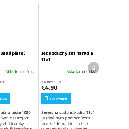
ušná pištoľ
Jednoduchý set náradia
11v1
Ďalší
produkt
Skladom
(>5 ks)
Skladom
(>5 ks)
é
Priemerné
ie
hodnotenie
DPH
€4 bez DPH
produktu
€4,90
je
5,0
šíka
z
Do košíka
5
k.
hviezdičiek.
ušná pištoľ 300
Servisná sada náradia 11v1
lnym nástrojom
je ideálnym pomocníkom
 elektroniky,
pre každého, kto si chce
rieb či kreatívne
vymeniť batériu, displej