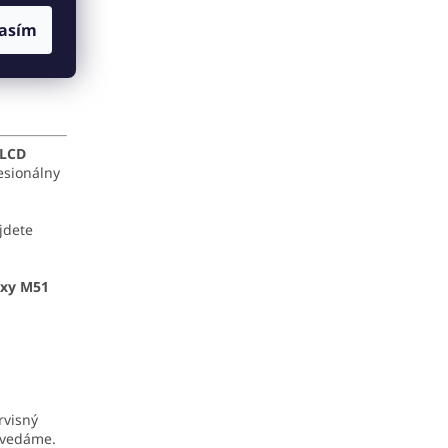
asím
 LCD
esionálny
jdete
xy M51
rvisný
ovedáme.