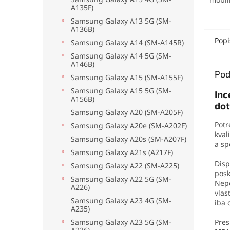
A135F)
elekt
mater
Samsung Galaxy A13 5G (SM-
A136B)
no pr
odolá
Popi
Samsung Galaxy A14 (SM-A145R)
oderu
Samsung Galaxy A14 5G (SM-
aplika
A146B)
jedno
Pod
Samsung Galaxy A15 (SM-A155F)
drobn
Samsung Galaxy A15 5G (SM-
Inc
A156B)
dot
Samsung Galaxy A20 (SM-A205F)
Potr
Samsung Galaxy A20e (SM-A202F)
kval
Samsung Galaxy A20s (SM-A207F)
a sp
Samsung Galaxy A21s (A217F)
Disp
Samsung Galaxy A22 (SM-A225)
pos
Samsung Galaxy A22 5G (SM-
Nepo
A226)
vlas
Samsung Galaxy A23 4G (SM-
iba 
A235)
Pres
Samsung Galaxy A23 5G (SM-