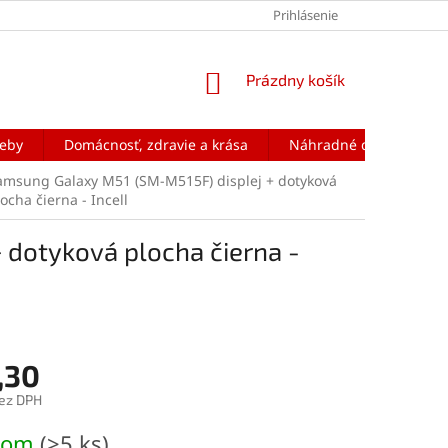
Prihlásenie
NÁKUPNÝ
Prázdny košík
KOŠÍK
reby
Domácnosť, zdravie a krása
Náhradné diely na mobi
amsung Galaxy M51 (SM-M515F) displej + dotyková
ocha čierna - Incell
 dotyková plocha čierna -
,30
ez DPH
ová
dom
(>5 ks)