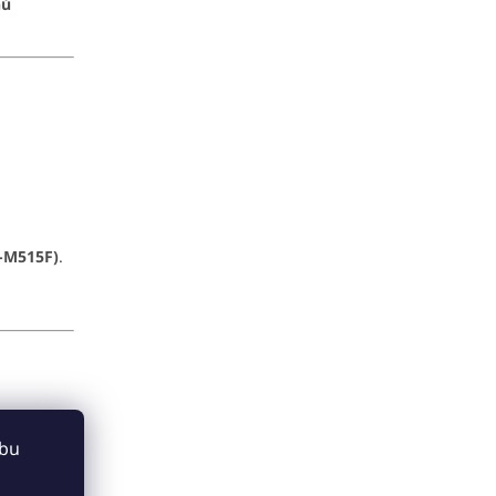
hú
-M515F)
.
ebu