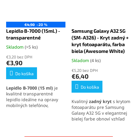
€4,90
–20 %
Lepidlo B-7000 (15ml.) -
Samsung Galaxy A32 5G
transparentné
(SM-A326) - Kryt zadný +
kryt fotoaparátu, farba
Skladom
(>5 ks)
Priemerné
biela (Awesome White)
hodnotenie
€3,20 bez DPH
produktu
Skladom
(4 ks)
Priemerné
€3,90
je
hodnotenie
€5,20 bez DPH
5,0
produktu
Do košíka
€6,40
z
je
5
5,0
Do košíka
Lepidlo B-7000 (15 ml)
je
hviezdičiek.
z
kvalitné transparentné
5
lepidlo ideálne na opravy
Kvalitný
zadný kryt
s krytom
hviezdičiek.
mobilných telefónov,
fotoaparátu pre Samsung
elektroniky a jemných
Galaxy A32 5G v elegantnej
materiálov. Vytvára pevný,
bielej farbe obnoví vzhľad
no pružný spoj, ktorý
vášho telefónu. Presné
odoláva otrasom, vode aj
spracovanie zabezpečuje
oderu. Vďaka presnej
jednoduchú montáž a