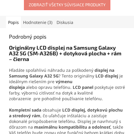
aplikačnej špičke sa
ZOBRAZIŤ VŠETKY SÚVISIACE PRODUKTY
perfektnú kompatibilitu.
jednoducho nanáša aj na
Poskytuje spoľahlivú
drobné súčiastky.
ochranu vnútorných
komponentov a fotoaparátu.
Popis
Hodnotenie (3)
Diskusia
Podrobný popis
Originálny LCD displej na Samsung Galaxy
A32 5G (SM-A326B) + dotyková plocha + rám
– čierna
Hľadáte spoľahlivú náhradu za poškodený
displej na
Samsung Galaxy A32 5G
?
Tento originálny
LCD displej
je
ideálnym riešením pre
výmenu
displeja
alebo
opravu
telefónu.
LCD panel
poskytuje ostré
farby, výbornú citlivosť na dotyk a kvalitné
zobrazenie
pre pohodlné používanie telefónu.
Kompletní sada
obsahuje
LCD displej, dotykovú plochu
a stredový rám
, čo uľahčuje inštaláciu a zaisťuje
dokonalé prispôsobenie telefónu. Displej je navrhnutý s
dôrazom na
maximálnu kompatibilitu a odolnosť
, takže
Váš telefón bude znovu plne funkčný behom krátkej doby.