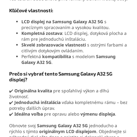
Kľúčové vlastnosti:
LCD displej na Samsung Galaxy A32 5G
s
precíznym spracovaním a vysokou kvalitou.
Kompletná zostava
: LCD displej, dotyková plocha a
rám pre jednoduchú inštaláciu.
Skvelé zobrazovacie vlastnosti
s ostrými farbami a
citlivým dotykovým ovládaním.
Perfektná
kompatibilita
s modelom
Samsung
Galaxy A32 5G
.
Prečo si vybrať tento Samsung Galaxy A32 5G
displej?
✔️
Originálna kvalita
pre spoľahlivý výkon a dlhú
životnosť.
✔️
Jednoduchá inštalácia
vďaka kompletnému rámu – bez
potreby ďalších úprav.
✔️
Ideálna voľba
pre opravu alebo
výmenu displeja
.
Obnovte svoj
Samsung Galaxy A32 5G
jednoducho a
rýchlo s týmto
originálnym LCD displejom
. Objednejte si