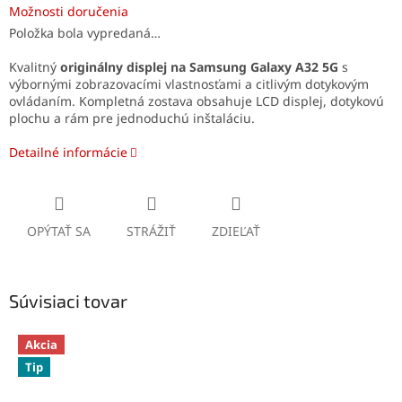
Možnosti doručenia
Položka bola vypredaná…
Kvalitný
originálny displej na Samsung Galaxy A32 5G
s
výbornými zobrazovacími vlastnosťami a citlivým dotykovým
ovládaním. Kompletná zostava obsahuje LCD displej, dotykovú
plochu a rám pre jednoduchú inštaláciu.
Detailné informácie
OPÝTAŤ SA
STRÁŽIŤ
ZDIEĽAŤ
Súvisiaci tovar
Akcia
Tip