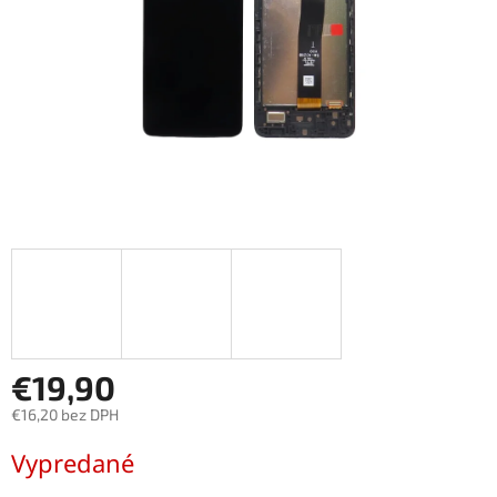
€19,90
€16,20 bez DPH
Jednotková
Vypredané
cena: