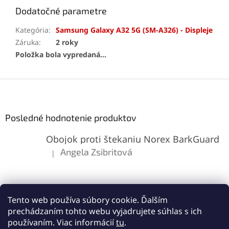
Dodatočné parametre
Kategória
:
Samsung Galaxy A32 5G (SM-A326) - Displeje
Záruka
:
2 roky
Položka bola vypredaná…
Z
á
p
ä
Posledné hodnotenie produktov
t
Obojok proti štekaniu Norex BarkGuard
i
e
Angela Zsibritová
|
Hodnotenie produktu je 5 z 5 hviezdičiek.
Tento web používa súbory cookie. Ďalším
prechádzaním tohto webu vyjadrujete súhlas s ich
používaním. Viac informácií
tu
.