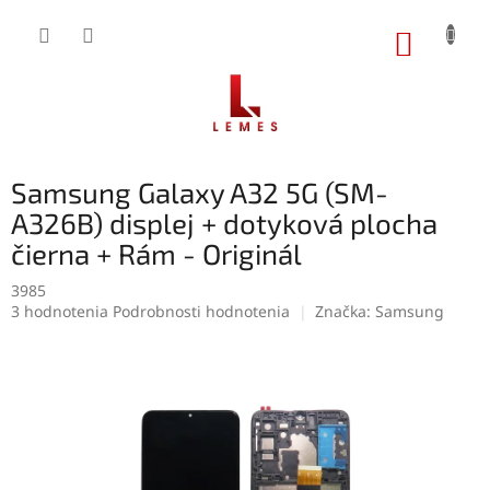
Prejsť
na
NÁKUP
obsah
KOŠÍK
Samsung Galaxy A32 5G (SM-
A326B) displej + dotyková plocha
čierna + Rám - Originál
3985
Priemerné
3 hodnotenia
Podrobnosti hodnotenia
Značka:
Samsung
hodnotenie
produktu
je
5,0
z
5
hviezdičiek.