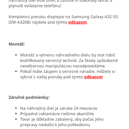
náhradný diel ešte dnes a zaistite si dokonalý obraz a
plynulé ovládanie telefónu!
Kompletnú ponuku displejov na
Samsung Galaxy A32 5G
(SM-A326B)
nájdete pod týmto
odkazom
.
Montáž:
Montáž a výmenu náhradného dielu by mal robiť
kvalifikovaný servisný technik. Za škody spôsobené
neodbornou manipuláciou nezodpovedáme.
Pokiaľ máte záujem o servisné náradie, môžete si
vybrať z našej ponuky pod týmto
odkazom
Záručné podmienky:
Na náhradný diel je záruka 24 mesiacov
Prípadné reklamácie riešime okamžite
Tovar je dôkladne zabalený, aby počas jeho
prepravy nedošlo k jeho poškodeniu