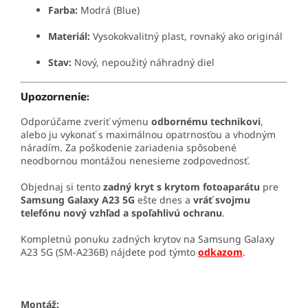
Farba:
Modrá (Blue)
Materiál:
Vysokokvalitný plast, rovnaký ako originál
Stav:
Nový, nepoužitý náhradný diel
Upozornenie:
Odporúčame zveriť výmenu
odbornému technikovi
,
alebo ju vykonať s maximálnou opatrnosťou a vhodným
náradím. Za poškodenie zariadenia spôsobené
neodbornou montážou nenesieme zodpovednosť.
Objednaj si tento
zadný kryt s krytom fotoaparátu
pre
Samsung Galaxy A23 5G
ešte dnes a
vráť svojmu
telefónu nový vzhľad a spoľahlivú ochranu
.
Kompletnú ponuku zadných krytov na Samsung Galaxy
A23 5G (SM-A236B) nájdete pod týmto
odkazom
.
Montáž: