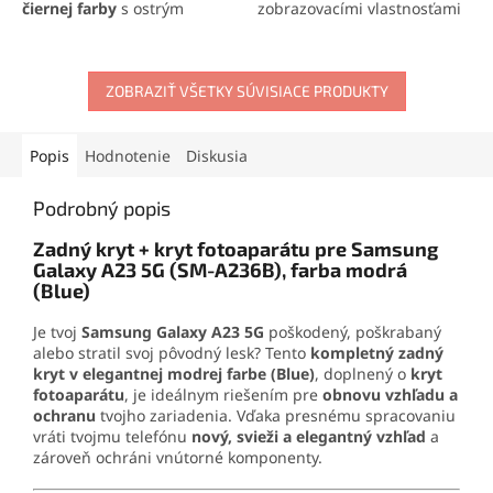
čiernej farby
s ostrým
zobrazovacími vlastnosťami
obrazom, prirodzenými
a citlivým dotykovým
farbami a citlivou dotykovou
ovládaním. Kompletná
plochou. Kompletná sada
zostava obsahuje LCD
obsahuje LCD displej a
ZOBRAZIŤ VŠETKY SÚVISIACE PRODUKTY
displej, dotykovú plochu a
dotykovú plochu pre
rám pre jednoduchú
jednoduchú inštaláciu.
inštaláciu.
Popis
Hodnotenie
Diskusia
Podrobný popis
Zadný kryt + kryt fotoaparátu pre Samsung
Galaxy A23 5G (SM-A236B), farba modrá
(Blue)
Je tvoj
Samsung Galaxy A23 5G
poškodený, poškrabaný
alebo stratil svoj pôvodný lesk? Tento
kompletný zadný
kryt v elegantnej modrej farbe (Blue)
, doplnený o
kryt
fotoaparátu
, je ideálnym riešením pre
obnovu vzhľadu a
ochranu
tvojho zariadenia. Vďaka presnému spracovaniu
vráti tvojmu telefónu
nový, svieži a elegantný vzhľad
a
zároveň ochráni vnútorné komponenty.