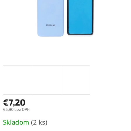
€7,20
€5,90 bez DPH
Jednotková
Skladom
(2 ks)
cena: