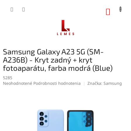
Prejsť
na
NÁKUP
obsah
KOŠÍK
Samsung Galaxy A23 5G (SM-
A236B) - Kryt zadný + kryt
fotoaparátu, farba modrá (Blue)
5285
Priemerné
Neohodnotené
Podrobnosti hodnotenia
Značka:
Samsung
hodnotenie
produktu
je
0,0
z
5
hviezdičiek.