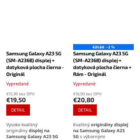
€21,50
–3 %
Samsung Galaxy A23 5G
Samsung Galaxy A23 5G
(SM-A236B) displej +
(SM-A236B) displej +
dotyková plocha čierna -
dotyková plocha čierna +
Originál
Rám - Originál
Vypredané
Vypredané
Priemerné
Priemerné
hodnotenie
hodnotenie
€15,90 bez DPH
€16,90 bez DPH
produktu
produktu
€19,50
€20,80
je
je
5,0
5,0
DETAIL
DETAIL
z
z
5
5
Vysoko kvalitný
Kvalitný
originálny displej
hviezdičiek.
hviezdičiek.
originálny
displej na
na Samsung Galaxy A23
Samsung Galaxy A23 5G
5G
s výbornými