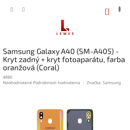
Prejsť
na
NÁKUP
obsah
KOŠÍK
Samsung Galaxy A40 (SM-A405) -
Kryt zadný + kryt fotoaparátu, farba
oranžová (Coral)
4880
Priemerné
Neohodnotené
Podrobnosti hodnotenia
Značka:
Samsung
hodnotenie
produktu
je
0,0
z
5
hviezdičiek.