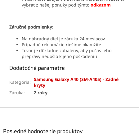
vybrať z našej ponuky pod týmto
odkazom
Záručné podmienky:
Na náhradný diel je záruka 24 mesiacov
Prípadné reklamácie riešime okamžite
Tovar je dôkladne zabalený, aby počas jeho
prepravy nedošlo k jeho poškodeniu
Dodatočné parametre
Samsung Galaxy A40 (SM-A405) - Zadné
Kategória
:
kryty
Záruka
:
2 roky
Z
á
p
ä
Posledné hodnotenie produktov
t