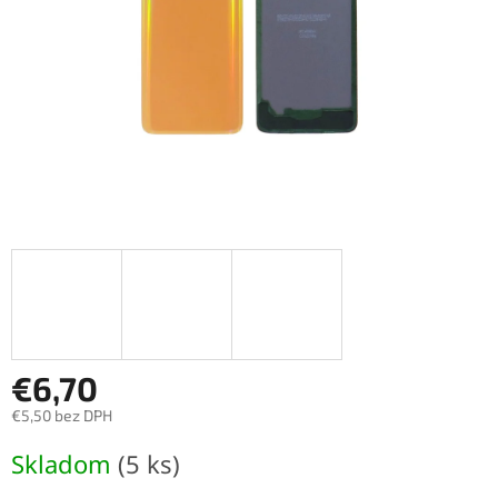
€6,70
€5,50 bez DPH
Jednotková
Skladom
(5 ks)
cena: