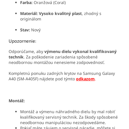
Farba:
Oranžová (Coral)
Materiál:
Vysoko kvalitný plast
, zhodný s
originálom
Stav:
Nový
Upozornenie:
Odporúčame, aby
výmenu dielu vykonal kvalifikovaný
technik
. Za poškodenie zariadenia spôsobené
neodbornou montážou nenesieme zodpovednosť.
Kompletnú ponuku zadných krytov na Samsung Galaxy
A40 (SM-A405F) nájdete pod týmto
odkazom
.
Montáž:
Montáž a výmenu náhradného dielu by mal robiť
kvalifikovaný servisný technik. Za škody spôsobené
neodbornou manipuláciou nezodpovedáme.
Pokiaľ máte záujem o servisné náradie, môžete si