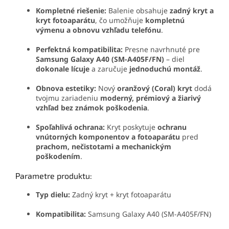
Kompletné riešenie:
Balenie obsahuje
zadný kryt a
kryt fotoaparátu
, čo umožňuje
kompletnú
výmenu a obnovu vzhľadu telefónu
.
Perfektná kompatibilita:
Presne navrhnuté pre
Samsung Galaxy A40 (SM-A405F/FN)
– diel
dokonale lícuje
a zaručuje
jednoduchú montáž
.
Obnova estetiky:
Nový
oranžový (Coral) kryt
dodá
tvojmu zariadeniu
moderný, prémiový a žiarivý
vzhľad bez známok poškodenia
.
Spoľahlivá ochrana:
Kryt poskytuje
ochranu
vnútorných komponentov a fotoaparátu
pred
prachom, nečistotami a mechanickým
poškodením
.
Parametre produktu:
Typ dielu:
Zadný kryt + kryt fotoaparátu
Kompatibilita:
Samsung Galaxy A40 (SM-A405F/FN)