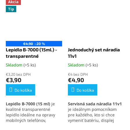
Akcia
Tip
€4,90
–20 %
Lepidlo B-7000 (15ml.) -
Jednoduchý set náradia
transparentné
11v1
Skladom
(>5 ks)
Skladom
(>5 ks)
Priemerné
Priemerné
hodnotenie
hodnotenie
€3,20 bez DPH
€4 bez DPH
produktu
produktu
€3,90
€4,90
je
je
5,0
5,0
Do košíka
Do košíka
z
z
5
5
Lepidlo B-7000 (15 ml)
je
Servisná sada náradia 11v1
hviezdičiek.
hviezdičiek.
kvalitné transparentné
je ideálnym pomocníkom
lepidlo ideálne na opravy
pre každého, kto si chce
mobilných telefónov,
vymeniť batériu, displej
elektroniky a jemných
alebo iné súčasti svojho