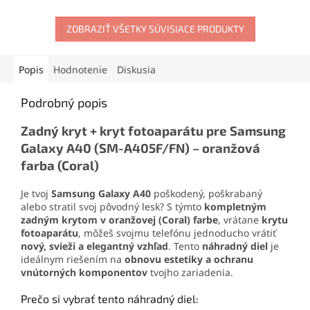
materiálov. Vytvára pevný,
mobilného telefónu
.
no pružný spoj, ktorý
Obsahuje skrutkovače,
odoláva otrasom, vode aj
ZOBRAZIŤ VŠETKY SÚVISIACE PRODUKTY
otváracie nástroje, prísavku
oderu. Vďaka presnej
aj vyberač SIM karty. Vďaka
aplikačnej špičke sa
tejto sade zvládnete
jednoducho nanáša aj na
demontáž mobilu aj v
Popis
Hodnotenie
Diskusia
drobné súčiastky.
domácich podmienkach.
Podrobný popis
Zadný kryt + kryt fotoaparátu pre Samsung
Galaxy A40 (SM-A405F/FN) – oranžová
farba (Coral)
Je tvoj
Samsung Galaxy A40
poškodený, poškrabaný
alebo stratil svoj pôvodný lesk? S týmto
kompletným
zadným krytom v oranžovej (Coral) farbe
, vrátane
krytu
fotoaparátu
, môžeš svojmu telefónu jednoducho vrátiť
nový, svieži a elegantný vzhľad
. Tento
náhradný diel
je
ideálnym riešením na
obnovu estetiky a ochranu
vnútorných komponentov
tvojho zariadenia.
Prečo si vybrať tento náhradný diel: