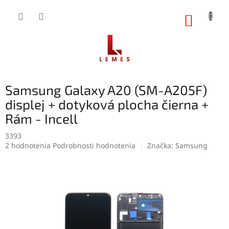
Prejsť
na
NÁKUP
obsah
KOŠÍK
Samsung Galaxy A20 (SM-A205F)
displej + dotyková plocha čierna +
Rám - Incell
3393
Priemerné
2 hodnotenia
Podrobnosti hodnotenia
Značka:
Samsung
hodnotenie
produktu
je
5,0
z
5
hviezdičiek.