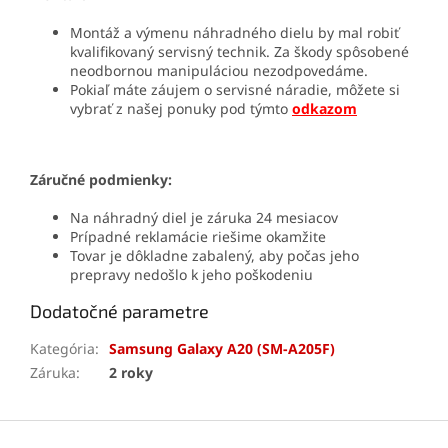
Montáž a výmenu náhradného dielu by mal robiť
kvalifikovaný servisný technik. Za škody spôsobené
neodbornou manipuláciou nezodpovedáme.
Pokiaľ máte záujem o servisné náradie, môžete si
vybrať z našej ponuky pod týmto
odkazom
Záručné podmienky:
Na náhradný diel je záruka 24 mesiacov
Prípadné reklamácie riešime okamžite
Tovar je dôkladne zabalený, aby počas jeho
prepravy nedošlo k jeho poškodeniu
Dodatočné parametre
Kategória
:
Samsung Galaxy A20 (SM-A205F)
Záruka
:
2 roky
Z