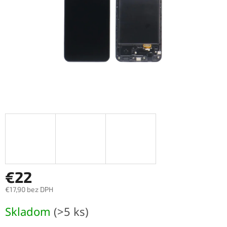
€22
€17,90 bez DPH
Jednotková
Skladom
(>5 ks)
cena: