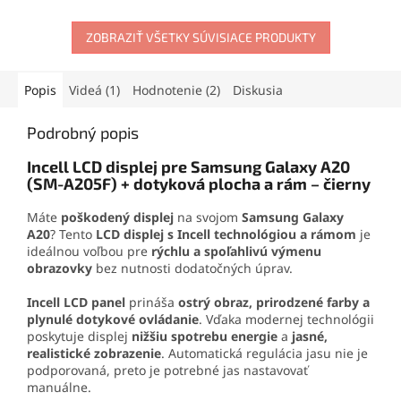
materiálov. Vytvára pevný,
mobilného telefónu
.
no pružný spoj, ktorý
Obsahuje skrutkovače,
odoláva otrasom, vode aj
ZOBRAZIŤ VŠETKY SÚVISIACE PRODUKTY
otváracie nástroje, prísavku
oderu. Vďaka presnej
aj vyberač SIM karty. Vďaka
aplikačnej špičke sa
tejto sade zvládnete
jednoducho nanáša aj na
demontáž mobilu aj v
Popis
Videá (1)
Hodnotenie (2)
Diskusia
drobné súčiastky.
domácich podmienkach.
Podrobný popis
Incell LCD displej pre Samsung Galaxy A20
(SM-A205F) + dotyková plocha a rám – čierny
Máte
poškodený displej
na svojom
Samsung Galaxy
A20
? Tento
LCD displej s Incell technológiou a rámom
je
ideálnou voľbou pre
rýchlu a spoľahlivú výmenu
obrazovky
bez nutnosti dodatočných úprav.
Incell LCD panel
prináša
ostrý obraz, prirodzené farby a
plynulé dotykové ovládanie
. Vďaka modernej technológii
poskytuje displej
nižšiu spotrebu energie
a
jasné,
realistické zobrazenie
. Automatická regulácia jasu nie je
podporovaná, preto je potrebné jas nastavovať
manuálne.