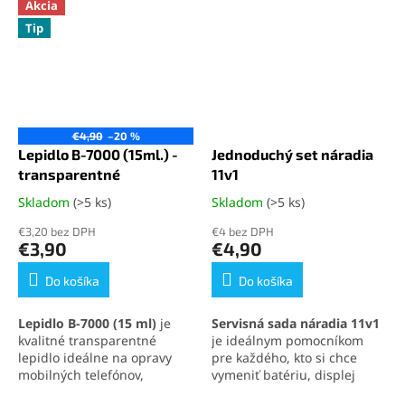
Akcia
Tip
€4,90
–20 %
Lepidlo B-7000 (15ml.) -
Jednoduchý set náradia
transparentné
11v1
Skladom
(>5 ks)
Skladom
(>5 ks)
Priemerné
Priemerné
hodnotenie
hodnotenie
€3,20 bez DPH
€4 bez DPH
produktu
produktu
€3,90
€4,90
je
je
5,0
5,0
Do košíka
Do košíka
z
z
5
5
Lepidlo B-7000 (15 ml)
je
Servisná sada náradia 11v1
hviezdičiek.
hviezdičiek.
kvalitné transparentné
je ideálnym pomocníkom
lepidlo ideálne na opravy
pre každého, kto si chce
mobilných telefónov,
vymeniť batériu, displej
elektroniky a jemných
alebo iné súčasti svojho