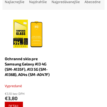
a
Najlacnejšie
Najdrahšie
Najpredávanejšie
Abecedne
d
e
V
n
ý
i
p
e
i
p
s
r
p
o
r
d
o
u
d
k
Ochranné sklo pre
u
t
Samsung Galaxy A13 4G
k
o
(SM-A135F), A13 5G (SM-
t
v
A136B), A04s (SM-A047F)
o
v
Vypredané
€3,10 bez DPH
€3,80
DETAIL