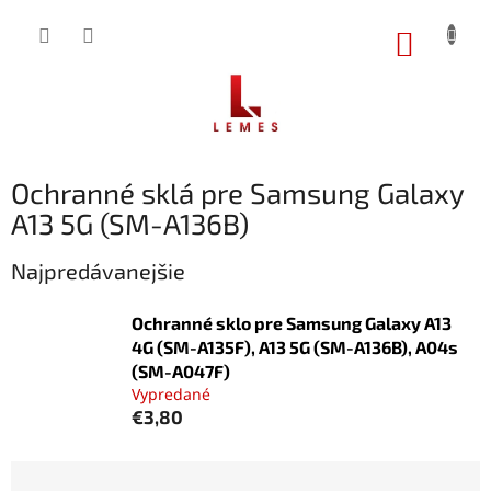
Prejsť
na
NÁKUP
obsah
KOŠÍK
Ochranné sklá pre Samsung Galaxy
A13 5G (SM-A136B)
Najpredávanejšie
Ochranné sklo pre Samsung Galaxy A13
4G (SM-A135F), A13 5G (SM-A136B), A04s
(SM-A047F)
Vypredané
€3,80
R