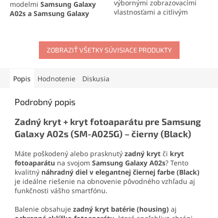
výbornými zobrazovacími
modelmi
Samsung Galaxy
vlastnosťami a citlivým
A02s a Samsung Galaxy
dotykovým ovládaním.
A03s
, ktorý zaisťuje ostrý
Kompletná zostava obsahuje
obraz, jasné farby a citlivú
LCD displej, dotykovú plochu
dotykovú plochu. Kompletná
a rám pre jednoduchú
sada obsahuje LCD displej a
ZOBRAZIŤ VŠETKY SÚVISIACE PRODUKTY
inštaláciu.
dotykovú plochu pre
jednoduchú inštaláciu.
Popis
Hodnotenie
Diskusia
Podrobný popis
Zadný kryt + kryt fotoaparátu pre Samsung
Galaxy A02s (SM-A025G) – čierny (Black)
Máte poškodený alebo prasknutý
zadný kryt
či
kryt
fotoaparátu
na svojom
Samsung Galaxy A02s
? Tento
kvalitný
náhradný diel v elegantnej čiernej farbe (Black)
je ideálne riešenie na obnovenie pôvodného vzhľadu aj
funkčnosti vášho smartfónu.
Balenie obsahuje
zadný kryt batérie (housing)
aj