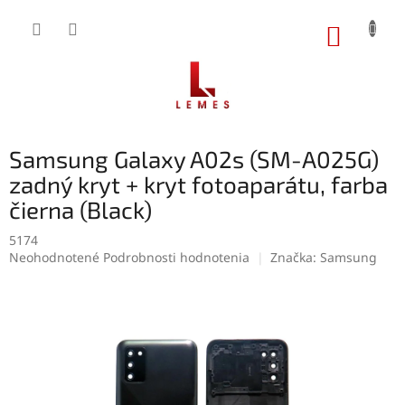
Prejsť
na
NÁKUP
obsah
KOŠÍK
Samsung Galaxy A02s (SM-A025G)
zadný kryt + kryt fotoaparátu, farba
čierna (Black)
5174
Priemerné
Neohodnotené
Podrobnosti hodnotenia
Značka:
Samsung
hodnotenie
produktu
je
0,0
z
5
hviezdičiek.