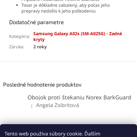
Tovar je dôkladne zabalený, aby počas jeho
prepravy nedošlo k jeho poškodeniu
Dodatočné parametre
Samsung Galaxy A02s (SM-A025G) - Zadné
Kategória
:
kryty
Záruka
:
2 roky
Z
á
p
ä
Posledné hodnotenie produktov
t
Obojok proti štekaniu Norex BarkGuard
i
e
Angela Zsibritová
|
Hodnotenie produktu je 5 z 5 hviezdičiek.
Tento web používa súbory cookie. Ďalším