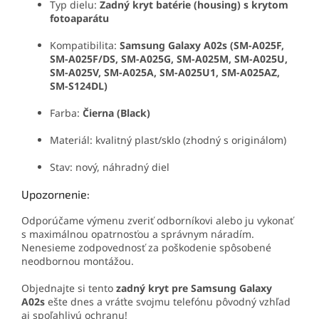
Typ dielu:
Zadný kryt batérie (housing) s krytom
fotoaparátu
Kompatibilita:
Samsung Galaxy A02s (SM-A025F,
SM-A025F/DS, SM-A025G, SM-A025M, SM-A025U,
SM-A025V, SM-A025A, SM-A025U1, SM-A025AZ,
SM-S124DL)
Farba:
Čierna (Black)
Materiál: kvalitný plast/sklo (zhodný s originálom)
Stav: nový, náhradný diel
Upozornenie:
Odporúčame výmenu zveriť odborníkovi alebo ju vykonať
s maximálnou opatrnosťou a správnym náradím.
Nenesieme zodpovednosť za poškodenie spôsobené
neodbornou montážou.
Objednajte si tento
zadný kryt pre Samsung Galaxy
A02s
ešte dnes a vráťte svojmu telefónu pôvodný vzhľad
aj spoľahlivú ochranu!