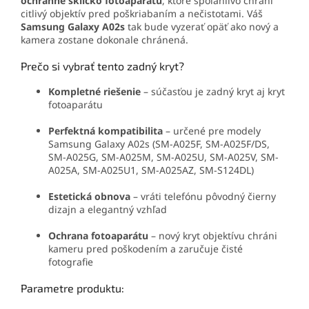
ochranné sklíčko fotoaparátu
, ktoré spoľahlivo chráni
citlivý objektív pred poškriabaním a nečistotami. Váš
Samsung Galaxy A02s
tak bude vyzerať opäť ako nový a
kamera zostane dokonale chránená.
Prečo si vybrať tento zadný kryt?
Kompletné riešenie
– súčasťou je zadný kryt aj kryt
fotoaparátu
Perfektná kompatibilita
– určené pre modely
Samsung Galaxy A02s (SM-A025F, SM-A025F/DS,
SM-A025G, SM-A025M, SM-A025U, SM-A025V, SM-
A025A, SM-A025U1, SM-A025AZ, SM-S124DL)
Estetická obnova
– vráti telefónu pôvodný čierny
dizajn a elegantný vzhľad
Ochrana fotoaparátu
– nový kryt objektívu chráni
kameru pred poškodením a zaručuje čisté
fotografie
Parametre produktu: