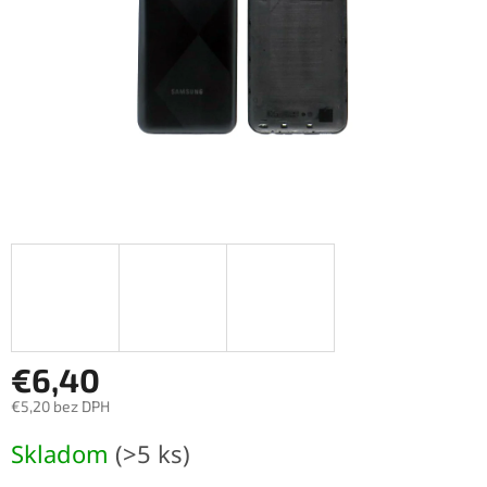
€6,40
€5,20 bez DPH
Jednotková
Skladom
(>5 ks)
cena: