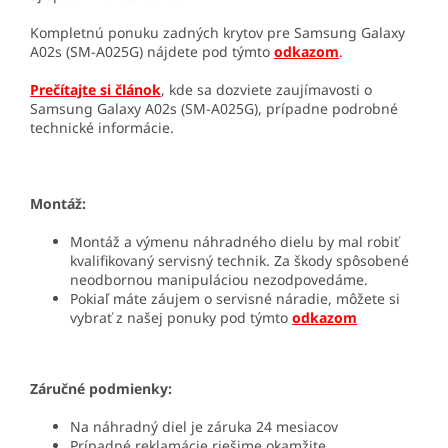
Kompletnú ponuku zadných krytov pre Samsung Galaxy
A02s (SM-A025G) nájdete pod týmto
odkazom
.
Prečítajte si článok
, kde sa dozviete zaujímavosti o
Samsung Galaxy A02s (SM-A025G), prípadne podrobné
technické informácie.
Montáž:
Montáž a výmenu náhradného dielu by mal robiť
kvalifikovaný servisný technik. Za škody spôsobené
neodbornou manipuláciou nezodpovedáme.
Pokiaľ máte záujem o servisné náradie, môžete si
vybrať z našej ponuky pod týmto
odkazom
Záručné podmienky:
Na náhradný diel je záruka 24 mesiacov
Prípadné reklamácie riešime okamžite