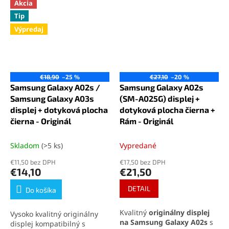
Akcia
Tip
Výpredaj
€18,90
–25 %
€27,10
–20 %
Samsung Galaxy A02s /
Samsung Galaxy A02s
Samsung Galaxy A03s
(SM-A025G) displej +
displej + dotyková plocha
dotyková plocha čierna +
čierna - Originál
Rám - Originál
Skladom
(>5 ks)
Vypredané
€11,50 bez DPH
€17,50 bez DPH
€14,10
€21,50
DETAIL
Do košíka
Kvalitný
originálny displej
Vysoko kvalitný originálny
na Samsung Galaxy A02s
s
displej kompatibilný s