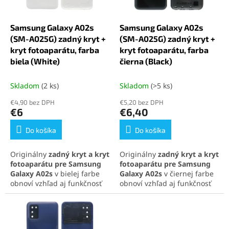
r
d
o
u
d
k
Samsung Galaxy A02s
Samsung Galaxy A02s
u
t
(SM-A025G) zadný kryt +
(SM-A025G) zadný kryt +
k
o
kryt fotoaparátu, farba
kryt fotoaparátu, farba
t
v
biela (White)
čierna (Black)
o
v
Skladom
(2 ks)
Skladom
(>5 ks)
€4,90 bez DPH
€5,20 bez DPH
€6
€6,40
Do košíka
Do košíka
Originálny
zadný kryt a kryt
Originálny
zadný kryt a kryt
fotoaparátu pre Samsung
fotoaparátu pre Samsung
Galaxy A02s
v bielej farbe
Galaxy A02s
v čiernej farbe
obnoví vzhľad aj funkčnosť
obnoví vzhľad aj funkčnosť
vášho telefónu. Kompletná
vášho telefónu. Kompletná
sada obsahuje kryt batérie
sada obsahuje kryt batérie
aj ochranné sklíčko
aj ochranné sklíčko
objektívu. Zabezpečí
fotoaparátu. Zabezpečí