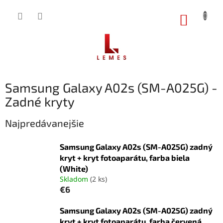
Prejsť
na
NÁKUP
obsah
KOŠÍK
Samsung Galaxy A02s (SM-A025G) -
Zadné kryty
Najpredávanejšie
Samsung Galaxy A02s (SM-A025G) zadný
kryt + kryt fotoaparátu, farba biela
(White)
Skladom
(2 ks)
€6
Samsung Galaxy A02s (SM-A025G) zadný
kryt + kryt fotoaparátu, farba červená