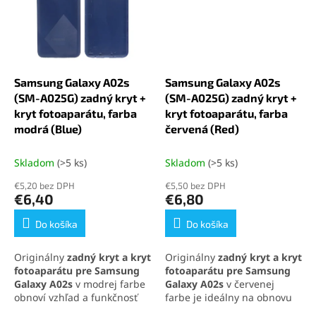
estetickú obnovu a ochranu
elegantný dizajn a
fotoaparátu pred
spoľahlivú ochranu kamery.
poškodením.
Samsung Galaxy A02s
Samsung Galaxy A02s
(SM-A025G) zadný kryt +
(SM-A025G) zadný kryt +
kryt fotoaparátu, farba
kryt fotoaparátu, farba
modrá (Blue)
červená (Red)
Skladom
(>5 ks)
Skladom
(>5 ks)
€5,20 bez DPH
€5,50 bez DPH
€6,40
€6,80
Do košíka
Do košíka
Originálny
zadný kryt a kryt
Originálny
zadný kryt a kryt
fotoaparátu pre Samsung
fotoaparátu pre Samsung
Galaxy A02s
v modrej farbe
Galaxy A02s
v červenej
obnoví vzhľad a funkčnosť
farbe je ideálny na obnovu
vášho smartfónu. Kompletná
vzhľadu a funkčnosti